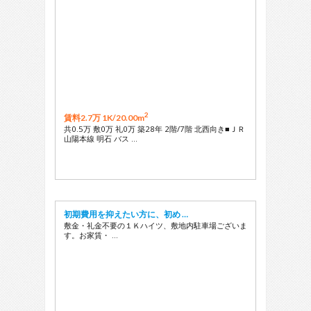
2
賃料2.7万 1K/
20.00m
共0.5万 敷0万 礼0万 築28年 2階/7階 北西向き■ＪＲ
山陽本線 明石 バス …
初期費用を抑えたい方に、初め …
敷金・礼金不要の１Ｋハイツ、敷地内駐車場ございま
す。お家賃・ …