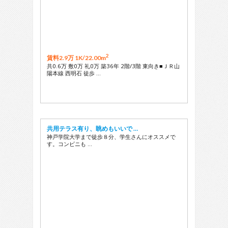
2
賃料2.9万 1K/
22.00m
共0.6万 敷0万 礼0万 築36年 2階/3階 東向き■ＪＲ山
陽本線 西明石 徒歩 …
共用テラス有り、眺めもいいで …
神戸学院大学まで徒歩８分、学生さんにオススメで
す。コンビニも …