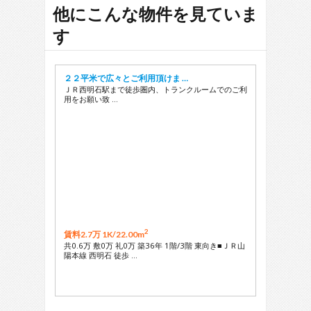
29
他にこんな物件を見ていま
す
２２平米で広々とご利用頂けま …
ＪＲ西明石駅まで徒歩圏内、トランクルームでのご利
用をお願い致 …
2
賃料2.7万 1K/
22.00m
共0.6万 敷0万 礼0万 築36年 1階/3階 東向き■ＪＲ山
陽本線 西明石 徒歩 …