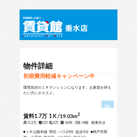
物件詳細
初期費用軽減キャンペーン中
環境良好の１Ｒマンションになります。お家賃を抑え
たい方にオススメ。
2
1
賃料1.7万 1 K /
19.03m
2
共
0.3万
敷
0万
礼
0万
築
36年 3階 /4階 南東向き
3
■ＪＲ山陽本線 明石 バス20分 徒歩3分 ■神戸市西
4