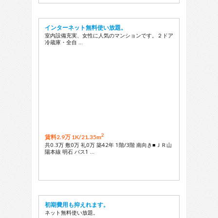
インターネット無料使い放題。
室内設備充実、女性に人気のマンションです。２ドア
冷蔵庫・全自 …
2
賃料2.9万 1K/
21.35m
共0.3万 敷0万 礼0万 築42年 1階/3階 南向き■ＪＲ山
陽本線 明石 バス1 …
初期費用も抑えれます。
ネット無料使い放題。