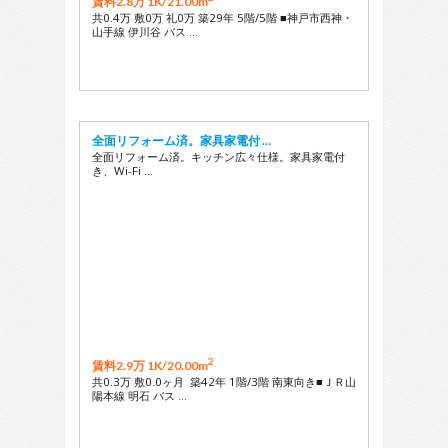
賃料2.8万 1K/
21.00m
共0.4万 敷0万 礼0万 築29年 5階/5階 ■神戸市西神・
山手線 伊川谷 バス …
全面リフォーム済。家具家電付 …
全面リフォーム済。キッチン広々仕様。家具家電付
き、Wi-Fi …
2
賃料2.9万 1K/
20.00m
共0.3万 敷0.0ヶ月 築42年 1階/3階 南東向き■ＪＲ山
陽本線 明石 バス …