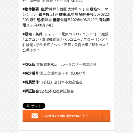
神・山手線 伊川谷 バス10分 徒歩3分
5
6
■物件概要
住所:
神戸市西区 大津和２丁目
構造:
RC マ
7
ンション
総戸数:
21戸
駐車場:
空無
物件番号:
5070322-
8
303
取引態様
:媒介
情報公開日
2026年08月10日
有効期
9
限
2026年08月24日
10
■設備・条件
シャワー / 電気コンロ / コンロ1口 / 給湯
11
/ エアコン / 洗濯機置場 / バルコニー / フローリング /
12
駐輪場 / 学生歓迎 / ペット不可 / 公営水道 / 都市ガス /
13
公共下水 /
14
15
16
■取扱店
:賃貸館垂水店 ルークスター株式会社
17
■免許番号
:国土交通大臣（4）第6847号
18
19
■所属団体
:（公社）全日本不動産協会
20
21
■保証協会
:(公社)不動産保証協会
22
23
24
25
26
27
28