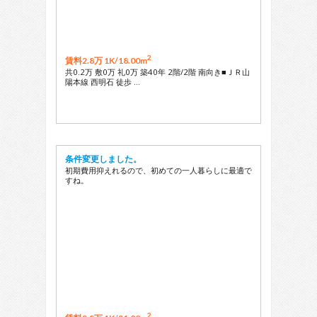
2
賃料2.8万 1K/
18.00m
共0.2万 敷0万 礼0万 築40年 2階/2階 南向き■ＪＲ山
陽本線 西明石 徒歩 …
条件変更しました。
初期費用抑えれるので、初めての一人暮らしに最適で
すね。
2