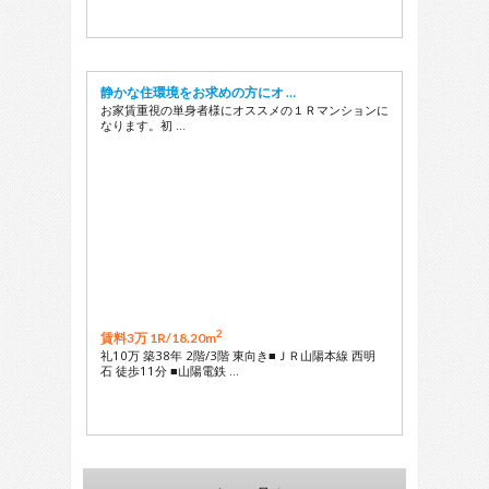
静かな住環境をお求めの方にオ …
お家賃重視の単身者様にオススメの１Ｒマンションに
なります。初 …
2
賃料3万 1R/
18.20m
礼10万 築38年 2階/3階 東向き■ＪＲ山陽本線 西明
石 徒歩11分 ■山陽電鉄 …