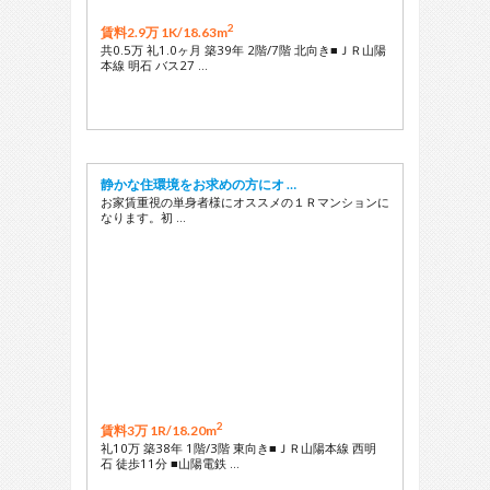
2
賃料2.9万 1K/
18.63m
共0.5万 礼1.0ヶ月 築39年 2階/7階 北向き■ＪＲ山陽
本線 明石 バス27 …
静かな住環境をお求めの方にオ …
お家賃重視の単身者様にオススメの１Ｒマンションに
なります。初 …
2
賃料3万 1R/
18.20m
礼10万 築38年 1階/3階 東向き■ＪＲ山陽本線 西明
石 徒歩11分 ■山陽電鉄 …