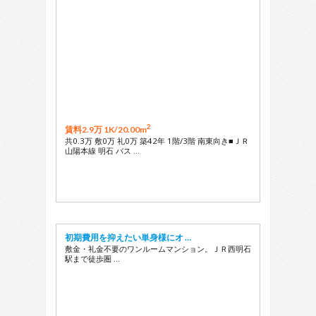
2
賃料2.9万 1K/
20.00m
共0.3万 敷0万 礼0万 築42年 1階/3階 南東向き■ＪＲ
山陽本線 明石 バス …
初期費用を抑えたい単身様にオ …
敷金・礼金不要のワンルームマンション。ＪＲ西明石
駅まで徒歩圏 …