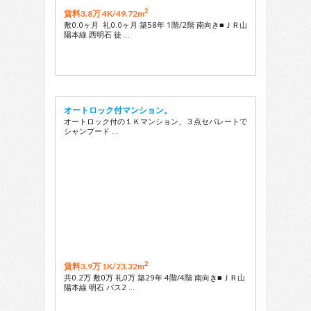
2
賃料3.8万 4K/
49.72m
敷0.0ヶ月 礼0.0ヶ月 築58年 1階/2階 南向き■ＪＲ山
陽本線 西明石 徒 …
オートロック付マンション。
オートロック付の１Ｋマンション、３点セパレートで
シャンプード …
2
賃料3.9万 1K/
23.32m
共0.2万 敷0万 礼0万 築29年 4階/4階 南向き■ＪＲ山
陽本線 明石 バス2 …