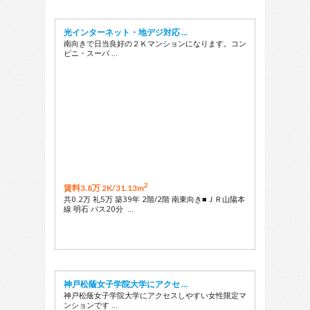
光インターネット・地デジ対応 …
南向きで日当良好の２Ｋマンションになります。コン
ビニ・スーパ …
2
賃料3.8万 2K/
31.13m
共0.2万 礼5万 築39年 2階/2階 南東向き■ＪＲ山陽本
線 明石 バス20分 …
神戸松蔭女子学院大学にアクセ …
神戸松蔭女子学院大学にアクセスしやすい女性限定マ
ンションです …