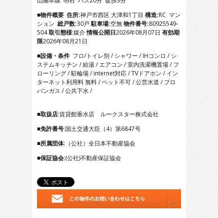
山陽本線 明石 バス20分 徒歩3分
5
6
■物件概要
住所:
神戸市西区 大津和1丁目
構造:
RC マン
7
ション
総戸数:
30戸
駐車場:
空無
物件番号:
80925549-
8
504
取引態様
:媒介
情報公開日
2026年08月07日
有効期
9
限
2026年08月21日
10
■設備・条件
フロ/トイレ別 / シャワー / IHコンロ / シ
11
ステムキッチン / 給湯 / エアコン / 室内洗濯機置場 / フ
12
ローリング / 駐輪場 / internet対応 / TVドアホン / イン
13
ターネット利用料 無料 / ペット不可 / 公営水道 / プロ
14
パンガス / 公共下水 /
15
16
17
■取扱店
:賃貸館垂水店 ルークスター株式会社
18
■免許番号
:国土交通大臣（4）第6847号
19
20
■所属団体
:（公社）全日本不動産協会
21
■保証協会
:(公社)不動産保証協会
22