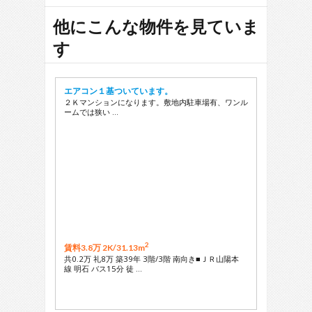
他にこんな物件を見ていま
す
エアコン１基ついています。
２Ｋマンションになります。敷地内駐車場有、ワンル
ームでは狭い …
2
賃料3.8万 2K/
31.13m
共0.2万 礼8万 築39年 3階/3階 南向き■ＪＲ山陽本
線 明石 バス15分 徒 …