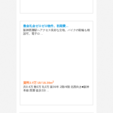
敷金礼金ゼロゼロ物件。初期費 …
阪神西灘駅へアクセス良好な立地。バイクの駐輪も相
談可。電子ロ …
2
賃料3.9万 1R/
18.38m
共0.4万 敷0万 礼0万 築36年 2階/4階 北西向き■阪神
本線 西灘 徒歩2分 …