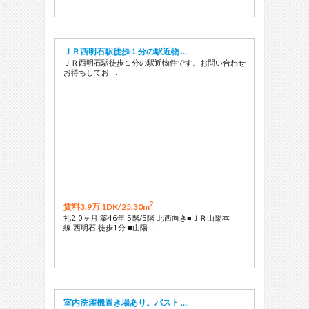
ＪＲ西明石駅徒歩１分の駅近物 …
ＪＲ西明石駅徒歩１分の駅近物件です。お問い合わせ
お待ちしてお …
2
賃料3.9万 1DK/
25.30m
礼2.0ヶ月 築46年 5階/5階 北西向き■ＪＲ山陽本
線 西明石 徒歩1分 ■山陽 …
室内洗濯機置き場あり。バスト …