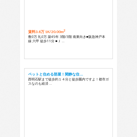
2
賃料3.8万 1K/
20.00m
敷0万 礼0万 築45年 3階/3階 南東向き■阪急神戸本
線 六甲 徒歩11分 ■Ｊ …
ペットと住める部屋！閑静な住 …
西明石駅まで徒歩約１４分と徒歩圏内ですよ！都市ガ
スなのも経済 …