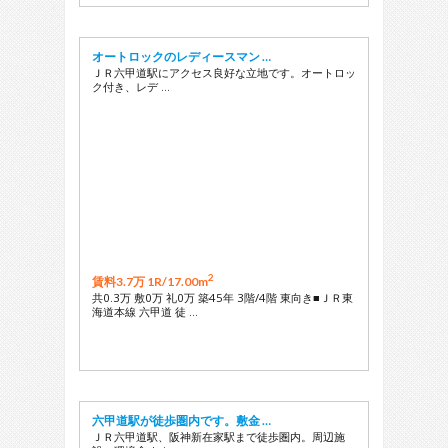
オートロックのレディースマン …
ＪＲ六甲道駅にアクセス良好な立地です。オートロッ
ク付き、レデ …
2
賃料3.7万 1R/
17.00m
共0.3万 敷0万 礼0万 築45年 3階/4階 東向き■ＪＲ東
海道本線 六甲道 徒 …
六甲道駅が徒歩圏内です。敷金 …
ＪＲ六甲道駅、阪神新在家駅まで徒歩圏内。周辺施