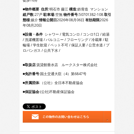
徒歩16分
5
6
■物件概要
住所:
明石市 藤江
構造:
鉄骨造 マンション
7
総戸数:
27戸
駐車場:
空無
物件番号:
50701382-108
取引
8
態様
:媒介
情報公開日
2026年08月06日
有効期限
2026
年08月20日
■設備・条件
シャワー / 電気コンロ / コンロ1口 / 給湯
/ 洗濯機置場 / バルコニー / フローリング / 冷蔵庫 / 駐
輪場 / 学生歓迎 / ペット不可 / 保証人要 / 公営水道 / プ
ロパンガス / 公共下水 /
■取扱店
:賃貸館垂水店 ルークスター株式会社
■免許番号
:国土交通大臣（4）第6847号
■所属団体
:（公社）全日本不動産協会
■保証協会
:(公社)不動産保証協会