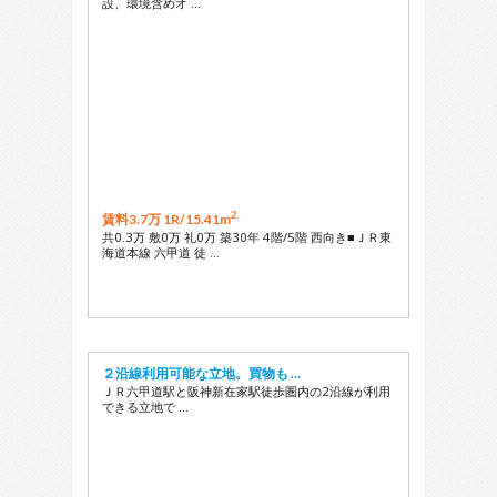
設、環境含めオ …
2
賃料3.7万 1R/
15.41m
共0.3万 敷0万 礼0万 築30年 4階/5階 西向き■ＪＲ東
海道本線 六甲道 徒 …
２沿線利用可能な立地。買物も …
ＪＲ六甲道駅と阪神新在家駅徒歩圏内の2沿線が利用
できる立地で …