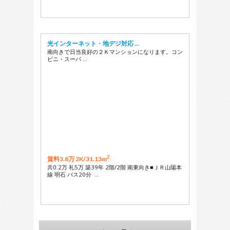
光インターネット・地デジ対応 …
南向きで日当良好の２Ｋマンションになります。コン
ビニ・スーパ …
2
賃料3.8万 2K/
31.13m
共0.2万 礼5万 築39年 2階/2階 南東向き■ＪＲ山陽本
線 明石 バス20分 …