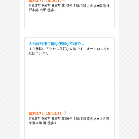
賃料3.7万 1R/
20.12m
共0.3万 敷0万 礼0万 築43年 3階/4階 北向き■阪急神
戸本線 六甲 徒歩5 …
３沿線利用可能な便利な立地で …
ＪＲ灘駅にアクセス良好な立地です。オートロックの
鉄筋コンクリ …
2
賃料3.7万 1R/
18.88m
共0.5万 敷0万 礼0万 築36年 6階/8階 南向き■ＪＲ東
海道本線 灘 徒歩1 …