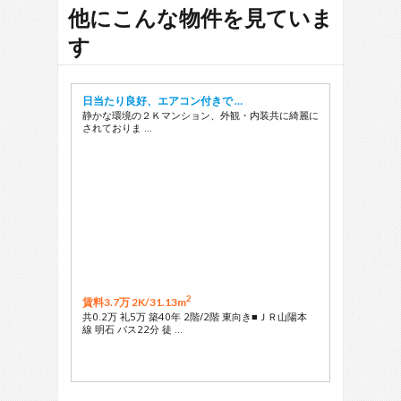
他にこんな物件を見ていま
す
日当たり良好、エアコン付きで …
静かな環境の２Ｋマンション、外観・内装共に綺麗に
されておりま …
2
賃料3.7万 2K/
31.13m
共0.2万 礼5万 築40年 2階/2階 東向き■ＪＲ山陽本
線 明石 バス22分 徒 …