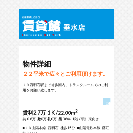
物件詳細
２２平米で広々とご利用頂けます。
ＪＲ西明石駅まで徒歩圏内、トランクルームでのご利
用をお願い致します。
2
1
賃料2.7万 1 K /
22.00m
2
共
0.6万
敷
0万
礼
0万
築
36年 1階 /3階 東向き
3
■ＪＲ山陽本線 西明石 徒歩15分 ■山陽電鉄本線 藤江
4