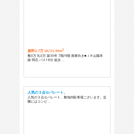
2
賃料3.7万 1K/
21.94m
敷0万 礼0万 築30年 7階/9階 南東向き■ＪＲ山陽本
線 明石 バス18分 徒歩 …
人気の３点セパレート。
人気の３点セパレート、敷地内駐車場ございます。近
隣にはコンビ …