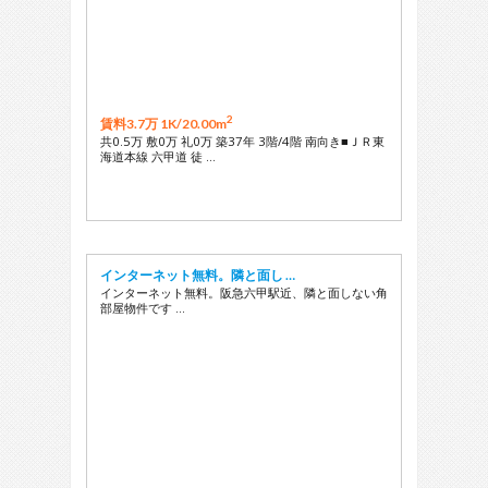
2
賃料3.7万 1K/
20.00m
共0.5万 敷0万 礼0万 築37年 3階/4階 南向き■ＪＲ東
海道本線 六甲道 徒 …
インターネット無料。隣と面し …
インターネット無料。阪急六甲駅近、隣と面しない角
部屋物件です …