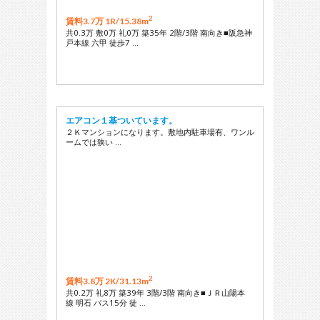
2
賃料3.7万 1R/
15.38m
共0.3万 敷0万 礼0万 築35年 2階/3階 南向き■阪急神
戸本線 六甲 徒歩7 …
エアコン１基ついています。
２Ｋマンションになります。敷地内駐車場有、ワンル
ームでは狭い …
2
賃料3.8万 2K/
31.13m
共0.2万 礼8万 築39年 3階/3階 南向き■ＪＲ山陽本
線 明石 バス15分 徒 …