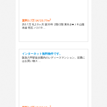
2
賃料3.7万 1K/
23.77m
共0.1万 礼2.0ヶ月 築30年 2階/2階 東向き■ＪＲ山陽
本線 明石 バス19 …
インターネット無料物件です。
阪急六甲駅徒歩圏内のレディースマンション。近隣に
はお買い物ス …
2