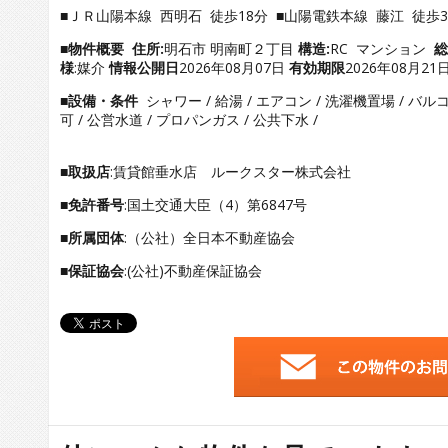
■ＪＲ山陽本線 西明石 徒歩18分 ■山陽電鉄本線 藤江 徒歩
■物件概要
住所:
明石市 明南町２丁目
構造:
RC マンション
総
様
:媒介
情報公開日
2026年08月07日
有効期限
2026年08月21
■設備・条件
シャワー / 給湯 / エアコン / 洗濯機置場 / バルコニ
可 / 公営水道 / プロパンガス / 公共下水 /
■取扱店
:賃貸館垂水店 ルークスター株式会社
■免許番号
:国土交通大臣（4）第6847号
■所属団体
:（公社）全日本不動産協会
■保証協会
:(公社)不動産保証協会