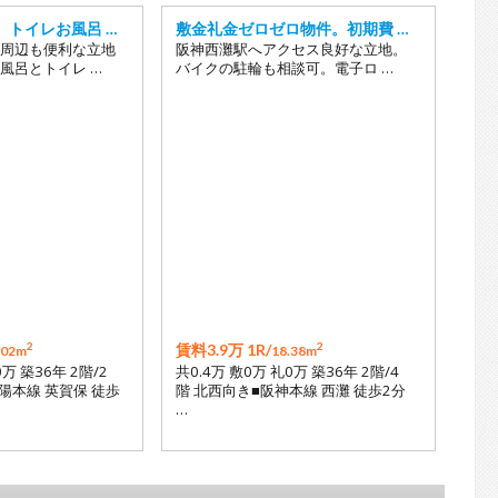
、トイレお風呂 …
敷金礼金ゼロゼロ物件。初期費 …
周辺も便利な立地
阪神西灘駅へアクセス良好な立地。
風呂とトイレ …
バイクの駐輪も相談可。電子ロ …
2
2
賃料3.9万 1R/
.02m
18.38m
0万 築36年 2階/2
共0.4万 敷0万 礼0万 築36年 2階/4
陽本線 英賀保 徒歩
階 北西向き■阪神本線 西灘 徒歩2分
…