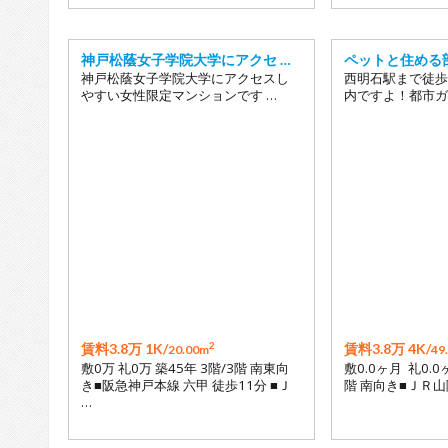
神戸松蔭女子学院大学にアクセ …
ペットと住める
神戸松蔭女子学院大学にアクセスし
西明石駅まで徒歩
やすい女性限定マンションです …
内ですよ！都市ガ
2
賃料3.8万 1K/
賃料3.8万 4K/
20.00m
49
敷0万 礼0万 築45年 3階/3階 南東向
敷0.0ヶ月 礼0.0
き■阪急神戸本線 六甲 徒歩11分 ■Ｊ
階 南向き■ＪＲ山
…