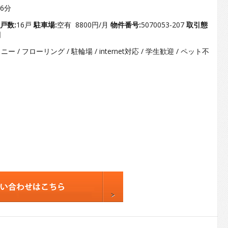
3
36分
4
戸数:
16戸
駐車場:
空有 8800円/月
物件番号:
5070053-207
取引態
日
5
ー / フローリング / 駐輪場 / internet対応 / 学生歓迎 / ペット不
6
7
8
9
10
11
12
13
14
15
16