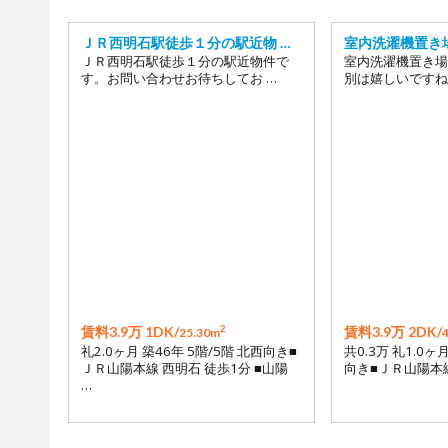
ＪＲ西明石駅徒歩１分の駅近物 …
室内洗濯機置き
ＪＲ西明石駅徒歩１分の駅近物件で
室内洗濯機置き場
す。お問い合わせお待ちしてお …
別は嬉しいですね
2
賃料3.9万 1DK/
賃料3.9万 2DK/
25.30m
礼2.0ヶ月 築46年 5階/5階 北西向き■
共0.3万 礼1.0ヶ月
ＪＲ山陽本線 西明石 徒歩1分 ■山陽
向き■ＪＲ山陽本線
…