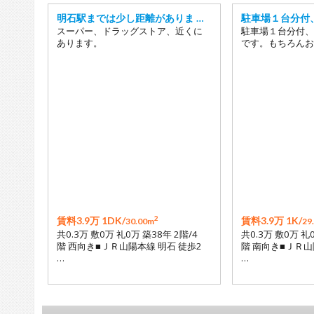
明石駅までは少し距離がありま …
駐車場１台分付
スーパー、ドラッグストア、近くに
駐車場１台分付、
あります。
です。もちろんお
2
賃料3.9万 1DK/
賃料3.9万 1K/
30.00m
29
共0.3万 敷0万 礼0万 築38年 2階/4
共0.3万 敷0万 礼
階 西向き■ＪＲ山陽本線 明石 徒歩2
階 南向き■ＪＲ山
…
…