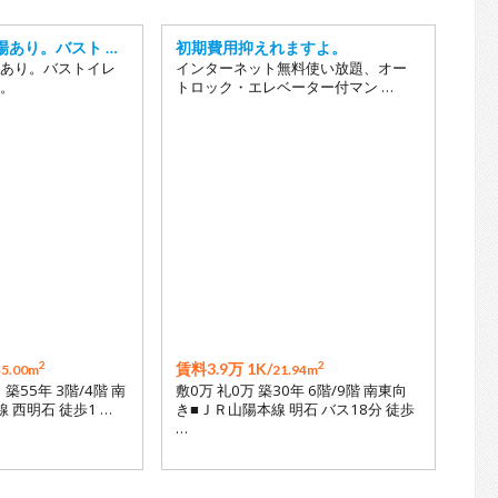
場あり。バスト …
初期費用抑えれますよ。
あり。バストイレ
インターネット無料使い放題、オー
。
トロック・エレベーター付マン …
2
2
賃料3.9万 1K/
45.00m
21.94m
 築55年 3階/4階 南
敷0万 礼0万 築30年 6階/9階 南東向
 西明石 徒歩1 …
き■ＪＲ山陽本線 明石 バス18分 徒歩
…