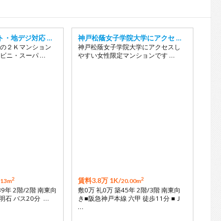
17
18
19
ト・地デジ対応 …
神戸松蔭女子学院大学にアクセ …
20
の２Ｋマンション
神戸松蔭女子学院大学にアクセスし
ビニ・スーパ …
やすい女性限定マンションです …
2
2
賃料3.8万 1K/
.13m
20.00m
39年 2階/2階 南東向
敷0万 礼0万 築45年 2階/3階 南東向
明石 バス20分 …
き■阪急神戸本線 六甲 徒歩11分 ■Ｊ
…