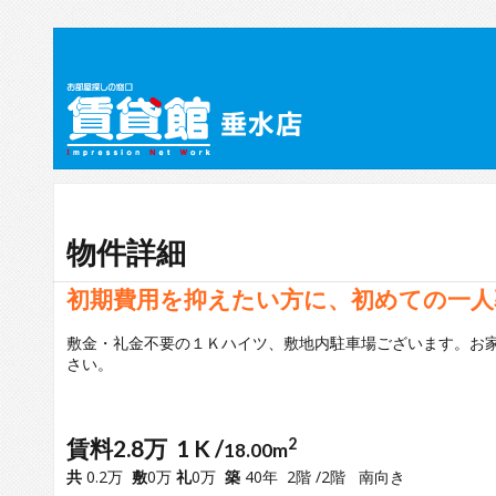
物件詳細
初期費用を抑えたい方に、初めての一人
敷金・礼金不要の１Ｋハイツ、敷地内駐車場ございます。お
さい。
賃料2.8万 1 K /
2
18.00m
共
0.2万
敷
0万
礼
0万
築
40年 2階 /2階 南向き