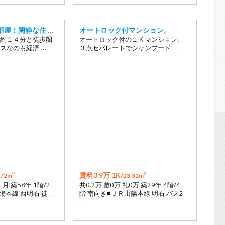
部屋！閑静な住 …
オートロック付マンション。
約１４分と徒歩圏
オートロック付の１Ｋマンション、
スなのも経済 …
３点セパレートでシャンプード …
2
2
賃料3.9万 1K/
.72m
23.32m
ヶ月 築58年 1階/2
共0.2万 敷0万 礼0万 築29年 4階/4
陽本線 西明石 徒 …
階 南向き■ＪＲ山陽本線 明石 バス2
…