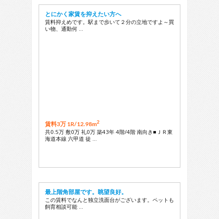
とにかく家賃を抑えたい方へ
賃料抑えめです。駅まで歩いて２分の立地ですよ～買
い物、通勤何 …
2
賃料3万 1R/
12.98m
共0.5万 敷0万 礼0万 築43年 4階/4階 南向き■ＪＲ東
海道本線 六甲道 徒 …
最上階角部屋です。眺望良好。
この賃料でなんと独立洗面台がございます。ペットも
飼育相談可能 …