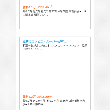
2
賃料3.2万 1K/
21.60m
共0.3万 敷0万 礼0万 築37年 4階/4階 南西向き■ＪＲ
山陽本線 明石 バス …
近隣にコンビニ・スーパーが有 …
和室をお好みの方にオススメの１Ｋマンション、近隣
にはコンビニ …
2
賃料3.2万 1R/
18.20m
共0.2万 敷0.0ヶ月 礼0.0ヶ月 築36年 2階/3階 南向
き■ＪＲ山陽本線 …