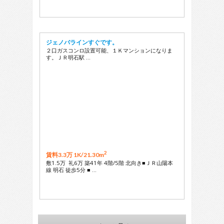
ジェノバラインすぐです。
２口ガスコンロ設置可能、１Ｋマンションになりま
す。ＪＲ明石駅 …
2
賃料3.3万 1K/
21.30m
敷1.5万 礼6万 築41年 4階/5階 北向き■ＪＲ山陽本
線 明石 徒歩5分 ■ …