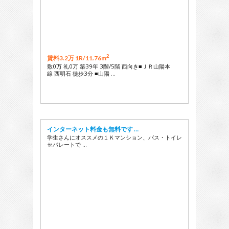
2
賃料3.2万 1R/
11.76m
敷0万 礼0万 築39年 3階/5階 西向き■ＪＲ山陽本
線 西明石 徒歩3分 ■山陽 …
インターネット料金も無料です …
学生さんにオススメの１Ｋマンション、バス・トイレ
セパレートで …