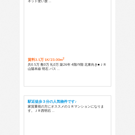
ネット使い放 …
2
賃料3.1万 1K/
23.00m
共0.5万 敷0万 礼0万 築26年 4階/9階 北東向き■ＪＲ
山陽本線 明石 バス …
駅近徒歩３分の人気物件です♪
家賃重視の方にオススメの１Ｒマンションになりま
す。ＪＲ西明石 …