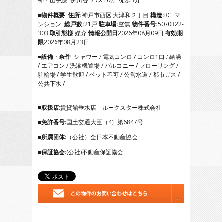
神・山手線 伊川谷 バス10分 徒歩3分
5
6
■物件概要
住所:
神戸市西区 大津和２丁目
構造:
RC マ
7
ンション
総戸数:
21戸
駐車場:
空無
物件番号:
5070322-
8
303
取引態様
:媒介
情報公開日
2026年08月09日
有効期
9
限
2026年08月23日
10
■設備・条件
シャワー / 電気コンロ / コンロ1口 / 給湯
11
/ エアコン / 洗濯機置場 / バルコニー / フローリング /
12
駐輪場 / 学生歓迎 / ペット不可 / 公営水道 / 都市ガス /
13
公共下水 /
14
15
16
■取扱店
:賃貸館垂水店 ルークスター株式会社
17
■免許番号
:国土交通大臣（4）第6847号
18
19
■所属団体
:（公社）全日本不動産協会
20
21
■保証協会
:(公社)不動産保証協会
22
23
24
25
26
27
28