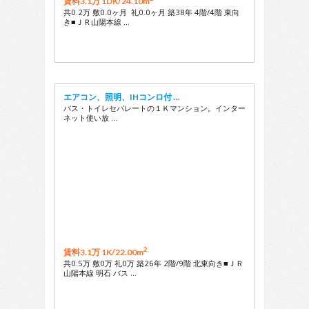
賃料3.1万 1DK/
24.10m
共0.2万 敷0.0ヶ月 礼0.0ヶ月 築38年 4階/4階 東向
き■ＪＲ山陽本線 …
エアコン、照明、IHコンロ付 …
バス・トイレセパレートの１Ｋマンション。インター
ネット使い放 …
2
賃料3.1万 1K/
22.00m
共0.5万 敷0万 礼0万 築26年 2階/9階 北東向き■ＪＲ
山陽本線 明石 バス …