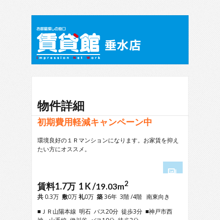
物件詳細
初期費用軽減キャンペーン中
環境良好の１Ｒマンションになります。お家賃を抑え
たい方にオススメ。
2
1
賃料1.7万 1 K /
19.03m
2
共
0.3万
敷
0万
礼
0万
築
36年 3階 /4階 南東向き
3
■ＪＲ山陽本線 明石 バス20分 徒歩3分 ■神戸市西
4