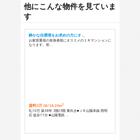
29
他にこんな物件を見ていま
す
静かな住環境をお求めの方にオ …
お家賃重視の単身者様にオススメの１Ｒマンションに
なります。初 …
2
賃料3万 1R/
18.20m
礼10万 築38年 3階/3階 東向き■ＪＲ山陽本線 西明
石 徒歩11分 ■山陽電鉄 …