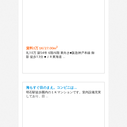
2
賃料3万 1K/
27.00m
礼10万 築54年 6階/6階 東向き■阪急神戸本線 御
影 徒歩13分 ■ＪＲ東海道 …
海もすぐ目のまえ。コンビニは …
明石駅徒歩圏内の１Ｋマンションです。室内設備充実
しており、日 …