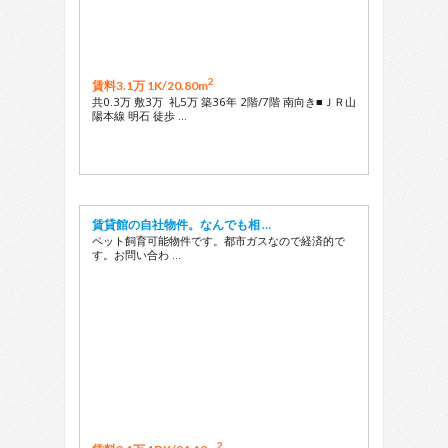
2
賃料3.1万 1K/
20.80m
共0.3万 敷3万 礼5万 築36年 2階/7階 南向き■ＪＲ山
陽本線 明石 徒歩 …
賃貸館の自社物件。なんでも相 …
ペット飼育可能物件です。都市ガスなので経済的で
す。お問い合わ …
2