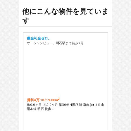
他にこんな物件を見ていま
す
敷金礼金ゼロ。
オーシャンビュー。明石駅まで徒歩7分
2
賃料4万 1K/
19.00m
敷0.0ヶ月 礼0.0ヶ月 築30年 4階/5階 南向き■ＪＲ山
陽本線 明石 徒歩 …