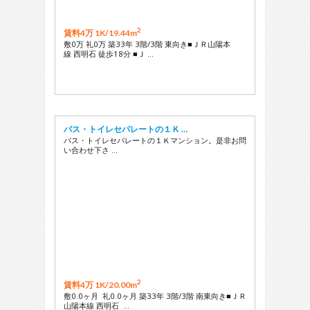
2
賃料4万 1K/
19.44m
敷0万 礼0万 築33年 3階/3階 東向き■ＪＲ山陽本
線 西明石 徒歩18分 ■Ｊ …
バス・トイレセパレートの１Ｋ …
バス・トイレセパレートの１Ｋマンション。是非お問
い合わせ下さ …
2
賃料4万 1K/
20.00m
敷0.0ヶ月 礼0.0ヶ月 築33年 3階/3階 南東向き■ＪＲ
山陽本線 西明石 …