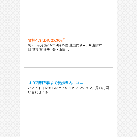
2
賃料4万 1DK/
25.30m
礼2.0ヶ月 築46年 4階/5階 北西向き■ＪＲ山陽本
線 西明石 徒歩1分 ■山陽 …
ＪＲ西明石駅まで徒歩圏内、ス …
バス・トイレセパレートの１Ｋマンション。是非お問
い合わせ下さ …