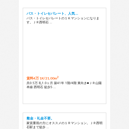
バス・トイレセパレート、人気 …
バス・トイレセパレートの１Ｋマンションになりま
す。ＪＲ西明石 …
2
賃料4万 1K/
21.00m
共0.5万 礼1.0ヶ月 築41年 1階/4階 東向き■ＪＲ山陽
本線 西明石 徒歩5 …
敷金・礼金不要。
家賃重視の方にオススメの１Ｒマンション。ＪＲ西明
石駅まで徒歩 …