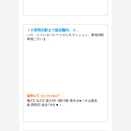
ＪＲ西明石駅まで徒歩圏内、ス …
バス・トイレセパレートの１Ｋマンション、敷地内駐
車場ございま …
2
賃料4万 1K/
19.00m
敷0万 礼0万 築33年 3階/3階 東向き■ＪＲ山陽本
線 西明石 徒歩18分 ■Ｊ …