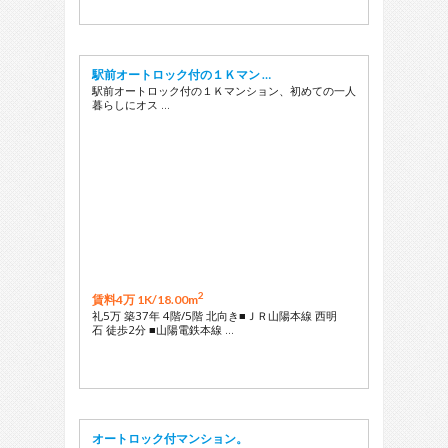
駅前オートロック付の１Ｋマン …
駅前オートロック付の１Ｋマンション、初めての一人
暮らしにオス …
2
賃料4万 1K/
18.00m
礼5万 築37年 4階/5階 北向き■ＪＲ山陽本線 西明
石 徒歩2分 ■山陽電鉄本線 …
オートロック付マンション。