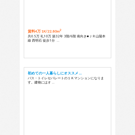
2
賃料4万 1K/
22.80m
共0.5万 礼10万 築32年 3階/6階 南向き■ＪＲ山陽本
線 西明石 徒歩1分 …
初めての一人暮らしにオススメ …
バス・トイレセパレートの１Ｋマンションになりま
す。建物にはオ …