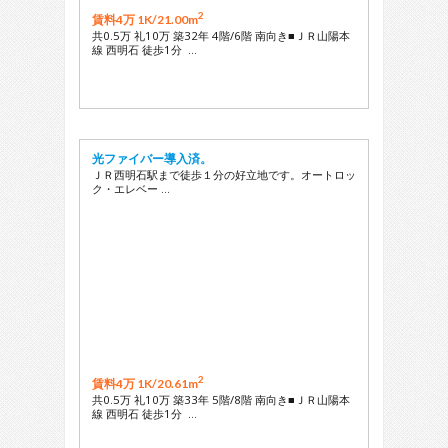
2
賃料4万 1K/
21.00m
共0.5万 礼10万 築32年 4階/6階 南向き■ＪＲ山陽本
線 西明石 徒歩1分 …
光ファイバー導入済。
ＪＲ西明石駅まで徒歩１分の好立地です。オートロッ
ク・エレベー …
2
賃料4万 1K/
20.61m
共0.5万 礼10万 築33年 5階/8階 南向き■ＪＲ山陽本
線 西明石 徒歩1分 …