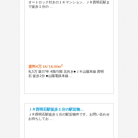
オートロック付きの１Ｋマンション、ＪＲ西明石駅ま
で徒歩１分の …
2
賃料4万 1K/
18.00m
礼5万 築37年 4階/5階 北向き■ＪＲ山陽本線 西明
石 徒歩2分 ■山陽電鉄本線 …
ＪＲ西明石駅徒歩１分の駅近物 …
ＪＲ西明石駅徒歩１分の駅近物件です。お問い合わせ
お待ちしてお …