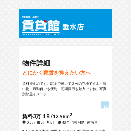
物件詳細
とにかく家賃を抑えたい方へ
賃料抑えめです。駅まで歩いて２分の立地ですよ～買
い物、通勤何でも便利。初期費用も魅力ですね。写真
別部屋イメージ
2
1
賃料3万 1 R /
12.98m
2
共
0.5万
敷
0万
礼
0万
築
43年 4階 /4階 南向き
3