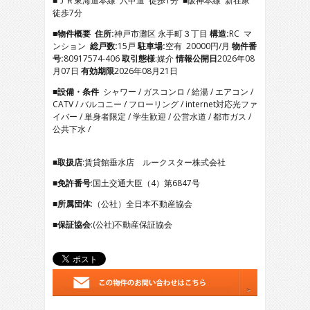
■ＪＲ東海道本線 六甲道 徒歩1分 ■阪神本線 新在家
4
徒歩7分
5
6
■物件概要
住所:
神戸市灘区 永手町３丁目
構造:
RC マ
7
ンション
総戸数:
15戸
駐車場:
空有 20000円/月
物件番
号:
80917574-406
取引態様
:媒介
情報公開日
2026年08
月07日
有効期限
2026年08月21日
■設備・条件
シャワー / ガスコンロ / 給湯 / エアコン /
CATV / バルコニー / フローリング / internet対応光ファ
イバー / 単身者限定 / 学生歓迎 / 公営水道 / 都市ガス /
公共下水 /
■取扱店
:賃貸館垂水店 ルークスター株式会社
■免許番号
:国土交通大臣（4）第6847号
■所属団体
:（公社）全日本不動産協会
■保証協会
:(公社)不動産保証協会