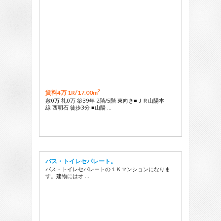
2
賃料4万 1R/
17.00m
敷0万 礼0万 築39年 2階/5階 東向き■ＪＲ山陽本
線 西明石 徒歩3分 ■山陽 …
バス・トイレセパレート。
バス・トイレセパレートの１Ｋマンションになりま
す。建物にはオ …