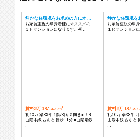
静かな住環境をお求めの方にオ …
静かな住環境を
お家賃重視の単身者様にオススメの
お家賃重視の単身
１Ｒマンションになります。初 …
１Ｒマンションに
2
賃料3万 1R/
賃料3万 1R/
18.20m
18.2
礼10万 築38年 1階/3階 東向き■ＪＲ
礼10万 築38年 
山陽本線 西明石 徒歩11分 ■山陽電鉄
山陽本線 西明石 
…
…