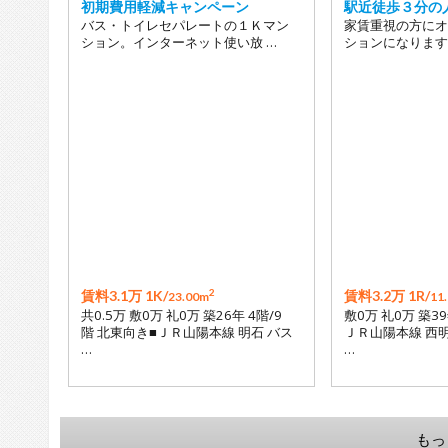
初期費用軽減キャンペーン
駅近徒歩３分の
バス・トイレセパレートの１Ｋマン
家賃重視の方にオ
ション。インターネット使い放 …
ションになります
2
賃料3.1万 1K/
賃料3.2万 1R/
23.00m
11
共0.5万 敷0万 礼0万 築26年 4階/9
敷0万 礼0万 築39
階 北東向き■ＪＲ山陽本線 明石 バス
ＪＲ山陽本線 西明
…
…
もっ