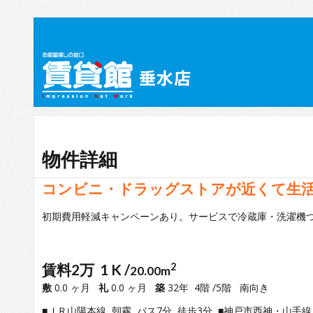
物件詳細
コンビニ・ドラッグストアが近くて生
初期費用軽減キャンペーンあり。サービスで冷蔵庫・洗濯機
賃料2万 1 K /
2
20.00m
敷
0.0 ヶ月
礼
0.0 ヶ月
築
32年 4階 /5階 南向き
■ＪＲ山陽本線 朝霧 バス7分 徒歩3分 ■神戸市西神・山手線