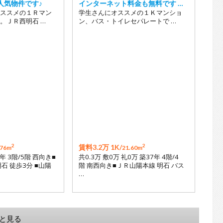
人気物件です♪
インターネット料金も無料です …
ススメの１Ｒマン
学生さんにオススメの１Ｋマンショ
。ＪＲ西明石 …
ン、バス・トイレセパレートで …
2
2
賃料3.2万 1K/
.76m
21.60m
年 3階/5階 西向き■
共0.3万 敷0万 礼0万 築37年 4階/4
石 徒歩3分 ■山陽
階 南西向き■ＪＲ山陽本線 明石 バス
…
と見る