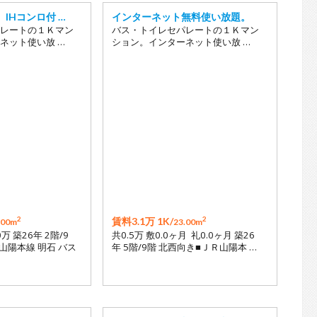
IHコンロ付 …
インターネット無料使い放題。
レートの１Ｋマン
バス・トイレセパレートの１Ｋマン
ネット使い放 …
ション。インターネット使い放 …
2
2
賃料3.1万 1K/
.00m
23.00m
0万 築26年 2階/9
共0.5万 敷0.0ヶ月 礼0.0ヶ月 築26
山陽本線 明石 バス
年 5階/9階 北西向き■ＪＲ山陽本 …