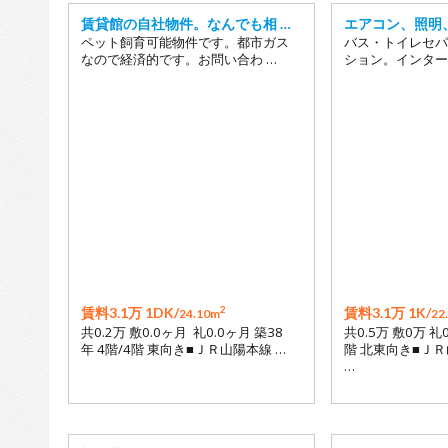
賃貸館の自社物件。なんでも相 …
エアコン、照明、
ペット飼育可能物件です。都市ガス
バス・トイレセパ
なので経済的です。お問い合わ …
ション。インター
2
賃料3.1万 1DK/
賃料3.1万 1K/
24.10m
22
共0.2万 敷0.0ヶ月 礼0.0ヶ月 築38
共0.5万 敷0万 礼
年 4階/4階 東向き■ＪＲ山陽本線 …
階 北東向き■ＪＲ
…