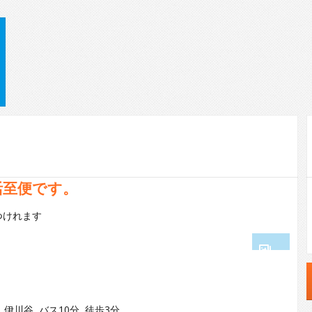
活至便です。
つけれます
1
2
 伊川谷 バス10分 徒歩3分