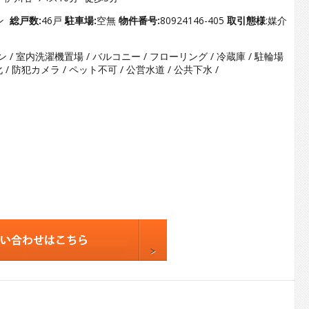
3
4
ョン
総戸数:
46戸
駐車場:
空無
物件番号:
80924146-405
取引態様
:媒介
5
コン / 室内洗濯機置場 / バルコニー / フローリング / 冷蔵庫 / 駐輪場
6
化 / 防犯カメラ / ペット不可 / 公営水道 / 公共下水 /
7
8
9
10
11
12
13
14
15
16
17