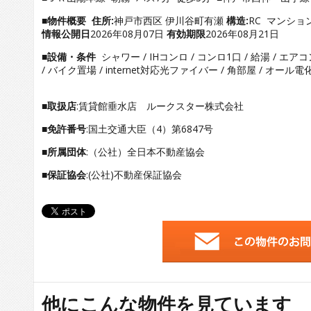
■物件概要
住所:
神戸市西区 伊川谷町有瀬
構造:
RC マンシ
情報公開日
2026年08月07日
有効期限
2026年08月21日
■設備・条件
シャワー / IHコンロ / コンロ1口 / 給湯 / エア
/ バイク置場 / internet対応光ファイバー / 角部屋 / オール電
■取扱店
:賃貸館垂水店 ルークスター株式会社
■免許番号
:国土交通大臣（4）第6847号
■所属団体
:（公社）全日本不動産協会
■保証協会
:(公社)不動産保証協会
他にこんな物件を見ています