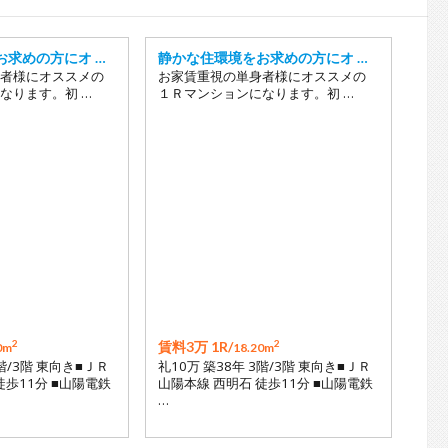
18
19
お求めの方にオ …
静かな住環境をお求めの方にオ …
20
者様にオススメの
お家賃重視の単身者様にオススメの
なります。初 …
１Ｒマンションになります。初 …
21
22
2
2
賃料3万 1R/
0m
18.20m
2階/3階 東向き■ＪＲ
礼10万 築38年 3階/3階 東向き■ＪＲ
徒歩11分 ■山陽電鉄
山陽本線 西明石 徒歩11分 ■山陽電鉄
…