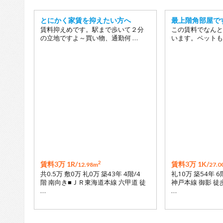
とにかく家賃を抑えたい方へ
最上階角部屋で
賃料抑えめです。駅まで歩いて２分
この賃料でなんと
の立地ですよ～買い物、通勤何 …
います。ペットも
2
賃料3万 1R/
賃料3万 1K/
12.98m
27.0
共0.5万 敷0万 礼0万 築43年 4階/4
礼10万 築54年 
階 南向き■ＪＲ東海道本線 六甲道 徒
神戸本線 御影 徒
…
…