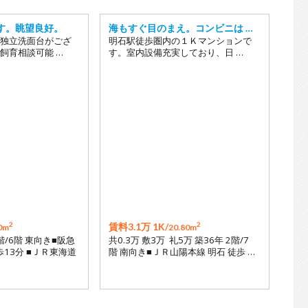
す。眺望良好。
海もすぐ目のまえ。コンビニは …
独立洗面台がござ
明石駅徒歩圏内の１Ｋマンションで
飼育相談可能 …
す。室内設備充実しており、日 …
2
2
賃料3.1万 1K/
0m
20.80m
6階/6階 東向き■阪急
共0.3万 敷3万 礼5万 築36年 2階/7
歩13分 ■ＪＲ東海道
階 南向き■ＪＲ山陽本線 明石 徒歩 …