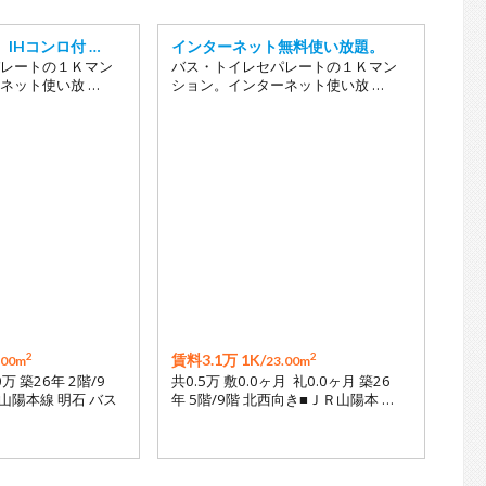
IHコンロ付 …
インターネット無料使い放題。
レートの１Ｋマン
バス・トイレセパレートの１Ｋマン
ネット使い放 …
ション。インターネット使い放 …
2
2
賃料3.1万 1K/
.00m
23.00m
0万 築26年 2階/9
共0.5万 敷0.0ヶ月 礼0.0ヶ月 築26
山陽本線 明石 バス
年 5階/9階 北西向き■ＪＲ山陽本 …