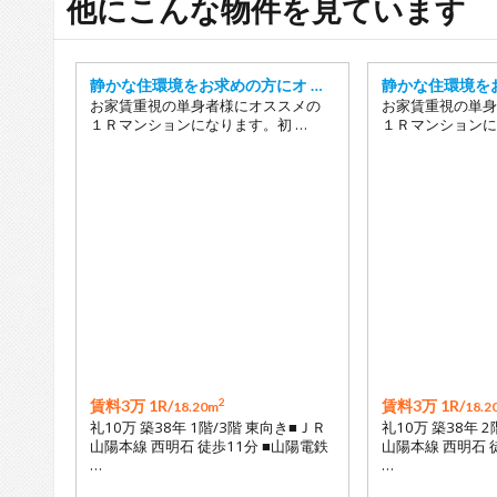
他にこんな物件を見ています
静かな住環境をお求めの方にオ …
静かな住環境を
お家賃重視の単身者様にオススメの
お家賃重視の単身
１Ｒマンションになります。初 …
１Ｒマンションに
2
賃料3万 1R/
賃料3万 1R/
18.20m
18.2
礼10万 築38年 1階/3階 東向き■ＪＲ
礼10万 築38年 
山陽本線 西明石 徒歩11分 ■山陽電鉄
山陽本線 西明石 
…
…