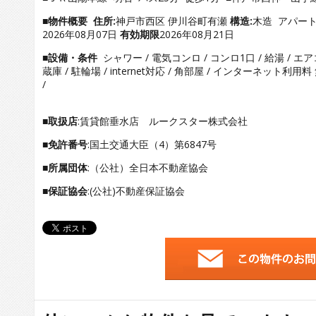
■物件概要
住所:
神戸市西区 伊川谷町有瀬
構造:
木造 アパー
2026年08月07日
有効期限
2026年08月21日
■設備・条件
シャワー / 電気コンロ / コンロ1口 / 給湯 / エア
蔵庫 / 駐輪場 / internet対応 / 角部屋 / インターネット利用
/
■取扱店
:賃貸館垂水店 ルークスター株式会社
■免許番号
:国土交通大臣（4）第6847号
■所属団体
:（公社）全日本不動産協会
■保証協会
:(公社)不動産保証協会