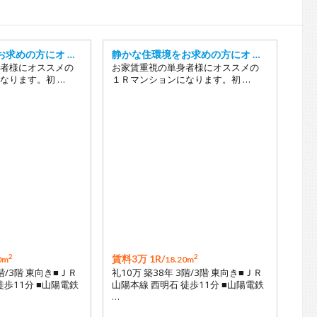
18
お求めの方にオ …
静かな住環境をお求めの方にオ …
者様にオススメの
お家賃重視の単身者様にオススメの
なります。初 …
１Ｒマンションになります。初 …
2
2
賃料3万 1R/
0m
18.20m
2階/3階 東向き■ＪＲ
礼10万 築38年 3階/3階 東向き■ＪＲ
徒歩11分 ■山陽電鉄
山陽本線 西明石 徒歩11分 ■山陽電鉄
…