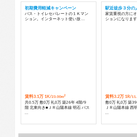
初期費用軽減キャンペーン
駅近徒歩３分の
バス・トイレセパレートの１Ｋマン
家賃重視の方にオ
ション。インターネット使い放 …
ションになります
2
賃料3.1万 1K/
賃料3.2万 1R/
23.00m
11
共0.5万 敷0万 礼0万 築26年 4階/9
敷0万 礼0万 築39
階 北東向き■ＪＲ山陽本線 明石 バス
ＪＲ山陽本線 西明
…
…