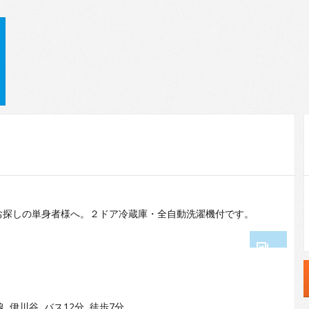
お探しの単身者様へ。２ドア冷蔵庫・全自動洗濯機付です。
1
2
線 伊川谷 バス12分 徒歩7分