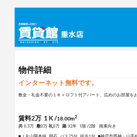
物件詳細
インターネット無料です。
敷金・礼金不要の１Ｋ＋ロフト付アパート、広めのお部屋を
賃料2万 1 K /
2
18.00m
共
0.3万
敷
0万
礼
0万
築
32年 1階 /2階 南東向き
■ＪＲ山陽本線 明石 バス25分 徒歩1分 ■神戸市西神・山手