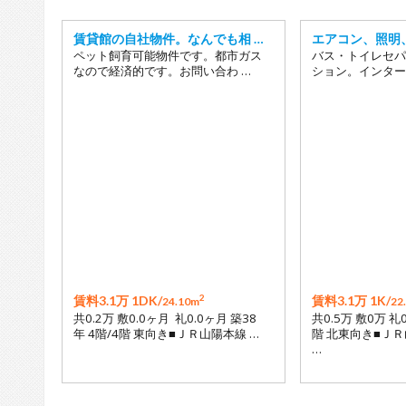
賃貸館の自社物件。なんでも相 …
エアコン、照明、
ペット飼育可能物件です。都市ガス
バス・トイレセパ
なので経済的です。お問い合わ …
ション。インター
2
賃料3.1万 1DK/
賃料3.1万 1K/
24.10m
22
共0.2万 敷0.0ヶ月 礼0.0ヶ月 築38
共0.5万 敷0万 礼
年 4階/4階 東向き■ＪＲ山陽本線 …
階 北東向き■ＪＲ
…