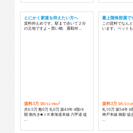
とにかく家賃を抑えたい方へ
最上階角部屋で
賃料抑えめです。駅まで歩いて２分
この賃料でなんと
の立地ですよ～買い物、通勤何 …
います。ペットも
2
賃料3万 1R/
賃料3万 1K/
12.98m
27.0
共0.5万 敷0万 礼0万 築43年 4階/4
礼10万 築54年 
階 南向き■ＪＲ東海道本線 六甲道 徒
神戸本線 御影 徒
…
…