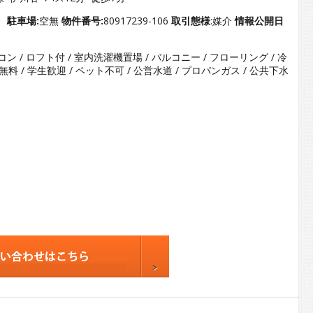
3
4
ト
駐車場:
空無
物件番号:
80917239-106
取引態様
:媒介
情報公開日
5
コン / ロフト付 / 室内洗濯機置場 / バルコニー / フローリング / 冷
6
料 無料 / 学生歓迎 / ペット不可 / 公営水道 / プロパンガス / 公共下水
7
8
9
10
11
12
13
14
15
16
17