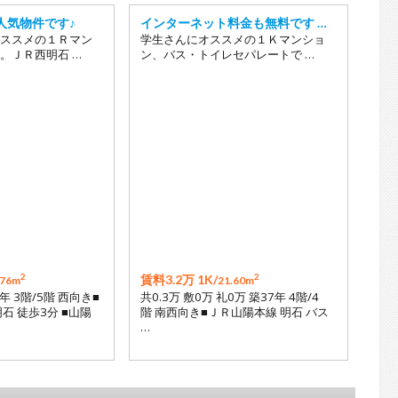
人気物件です♪
インターネット料金も無料です …
ススメの１Ｒマン
学生さんにオススメの１Ｋマンショ
。ＪＲ西明石 …
ン、バス・トイレセパレートで …
2
2
賃料3.2万 1K/
.76m
21.60m
年 3階/5階 西向き■
共0.3万 敷0万 礼0万 築37年 4階/4
石 徒歩3分 ■山陽
階 南西向き■ＪＲ山陽本線 明石 バス
…