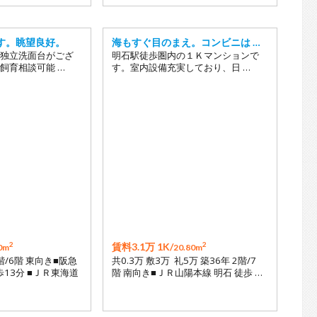
す。眺望良好。
海もすぐ目のまえ。コンビニは …
独立洗面台がござ
明石駅徒歩圏内の１Ｋマンションで
飼育相談可能 …
す。室内設備充実しており、日 …
2
2
賃料3.1万 1K/
0m
20.80m
6階/6階 東向き■阪急
共0.3万 敷3万 礼5万 築36年 2階/7
歩13分 ■ＪＲ東海道
階 南向き■ＪＲ山陽本線 明石 徒歩 …