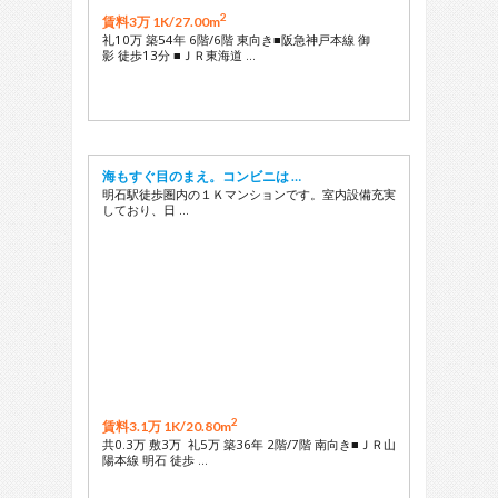
2
賃料3万 1K/
27.00m
礼10万 築54年 6階/6階 東向き■阪急神戸本線 御
影 徒歩13分 ■ＪＲ東海道 …
海もすぐ目のまえ。コンビニは …
明石駅徒歩圏内の１Ｋマンションです。室内設備充実
しており、日 …
2
賃料3.1万 1K/
20.80m
共0.3万 敷3万 礼5万 築36年 2階/7階 南向き■ＪＲ山
陽本線 明石 徒歩 …