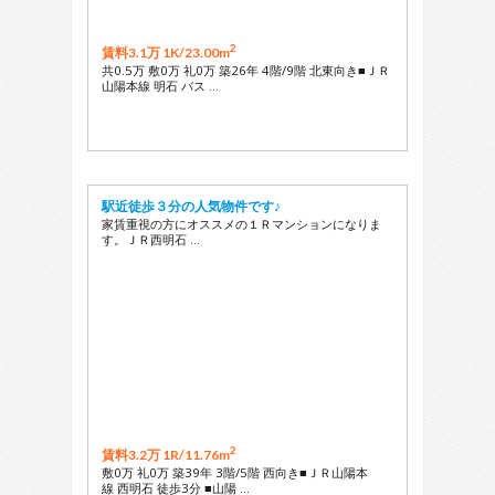
2
賃料3.1万 1K/
23.00m
共0.5万 敷0万 礼0万 築26年 4階/9階 北東向き■ＪＲ
山陽本線 明石 バス …
駅近徒歩３分の人気物件です♪
家賃重視の方にオススメの１Ｒマンションになりま
す。ＪＲ西明石 …
2
賃料3.2万 1R/
11.76m
敷0万 礼0万 築39年 3階/5階 西向き■ＪＲ山陽本
線 西明石 徒歩3分 ■山陽 …