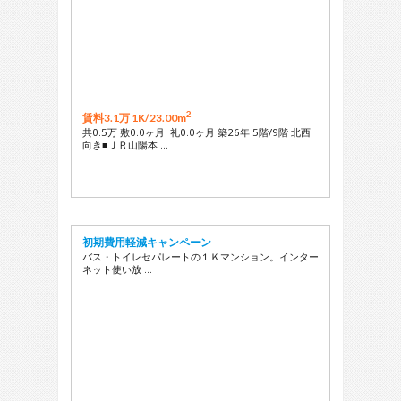
2
賃料3.1万 1K/
23.00m
共0.5万 敷0.0ヶ月 礼0.0ヶ月 築26年 5階/9階 北西
向き■ＪＲ山陽本 …
初期費用軽減キャンペーン
バス・トイレセパレートの１Ｋマンション。インター
ネット使い放 …