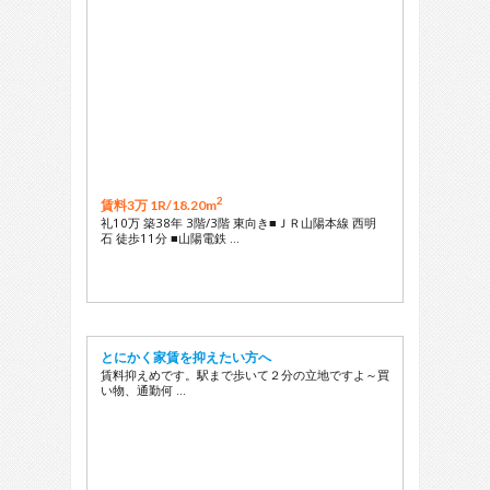
2
賃料3万 1R/
18.20m
礼10万 築38年 3階/3階 東向き■ＪＲ山陽本線 西明
石 徒歩11分 ■山陽電鉄 …
とにかく家賃を抑えたい方へ
賃料抑えめです。駅まで歩いて２分の立地ですよ～買
い物、通勤何 …