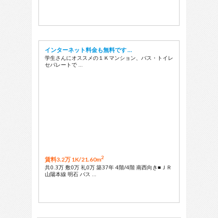
インターネット料金も無料です …
学生さんにオススメの１Ｋマンション、バス・トイレ
セパレートで …
2
賃料3.2万 1K/
21.60m
共0.3万 敷0万 礼0万 築37年 4階/4階 南西向き■ＪＲ
山陽本線 明石 バス …