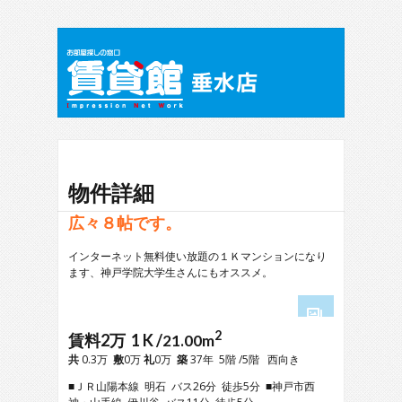
物件詳細
広々８帖です。
インターネット無料使い放題の１Ｋマンションになり
ます、神戸学院大学生さんにもオススメ。
2
1
賃料2万 1 K /
21.00m
2
共
0.3万
敷
0万
礼
0万
築
37年 5階 /5階 西向き
3
■ＪＲ山陽本線 明石 バス26分 徒歩5分 ■神戸市西
4