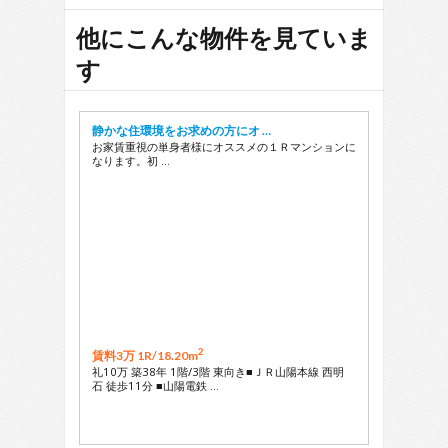
29
他にこんな物件を見ていま
す
静かな住環境をお求めの方にオ …
お家賃重視の単身者様にオススメの１Ｒマンションに
なります。初 …
2
賃料3万 1R/
18.20m
礼10万 築38年 1階/3階 東向き■ＪＲ山陽本線 西明
石 徒歩11分 ■山陽電鉄 …