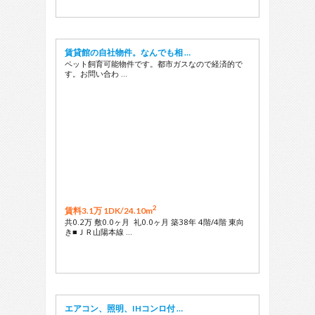
賃貸館の自社物件。なんでも相 …
ペット飼育可能物件です。都市ガスなので経済的で
す。お問い合わ …
2
賃料3.1万 1DK/
24.10m
共0.2万 敷0.0ヶ月 礼0.0ヶ月 築38年 4階/4階 東向
き■ＪＲ山陽本線 …
エアコン、照明、IHコンロ付 …