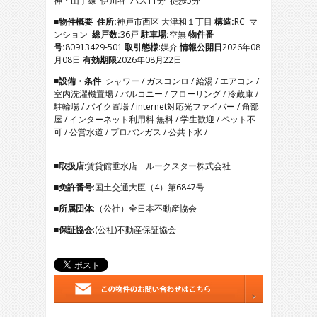
神・山手線 伊川谷 バス11分 徒歩5分
5
6
■物件概要
住所:
神戸市西区 大津和１丁目
構造:
RC マ
7
ンション
総戸数:
36戸
駐車場:
空無
物件番
8
号:
80913429-501
取引態様
:媒介
情報公開日
2026年08
9
月08日
有効期限
2026年08月22日
10
■設備・条件
シャワー / ガスコンロ / 給湯 / エアコン /
11
室内洗濯機置場 / バルコニー / フローリング / 冷蔵庫 /
12
駐輪場 / バイク置場 / internet対応光ファイバー / 角部
13
屋 / インターネット利用料 無料 / 学生歓迎 / ペット不
14
可 / 公営水道 / プロパンガス / 公共下水 /
15
16
17
■取扱店
:賃貸館垂水店 ルークスター株式会社
18
■免許番号
:国土交通大臣（4）第6847号
19
20
■所属団体
:（公社）全日本不動産協会
21
■保証協会
:(公社)不動産保証協会
22
23
24
25
26
27
28