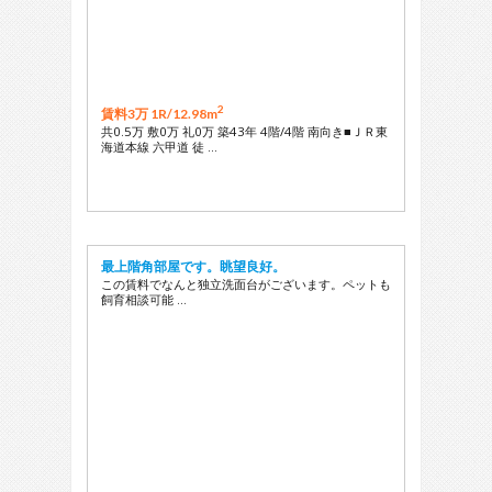
2
賃料3万 1R/
12.98m
共0.5万 敷0万 礼0万 築43年 4階/4階 南向き■ＪＲ東
海道本線 六甲道 徒 …
最上階角部屋です。眺望良好。
この賃料でなんと独立洗面台がございます。ペットも
飼育相談可能 …