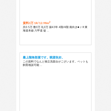
2
賃料3万 1R/
12.98m
共0.5万 敷0万 礼0万 築43年 4階/4階 南向き■ＪＲ東
海道本線 六甲道 徒 …
最上階角部屋です。眺望良好。
この賃料でなんと独立洗面台がございます。ペットも
飼育相談可能 …