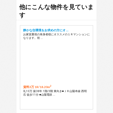
29
他にこんな物件を見ていま
す
静かな住環境をお求めの方にオ …
お家賃重視の単身者様にオススメの１Ｒマンションに
なります。初 …
2
賃料3万 1R/
18.20m
礼10万 築38年 1階/3階 東向き■ＪＲ山陽本線 西明
石 徒歩11分 ■山陽電鉄 …