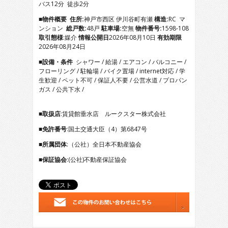
バス12分 徒歩2分
5
6
■物件概要
住所:
神戸市西区 伊川谷町有瀬
構造:
RC マ
7
ンション
総戸数:
48戸
駐車場:
空無
物件番号:
1598-108
8
取引態様
:媒介
情報公開日
2026年08月10日
有効期限
9
2026年08月24日
10
■設備・条件
シャワー / 給湯 / エアコン / バルコニー /
11
フローリング / 駐輪場 / バイク置場 / internet対応 / 学
12
生歓迎 / ペット不可 / 保証人不要 / 公営水道 / プロパン
13
ガス / 公共下水 /
14
15
16
■取扱店
:賃貸館垂水店 ルークスター株式会社
17
■免許番号
:国土交通大臣（4）第6847号
18
19
■所属団体
:（公社）全日本不動産協会
20
21
■保証協会
:(公社)不動産保証協会
22
23
24
25
26
27
28