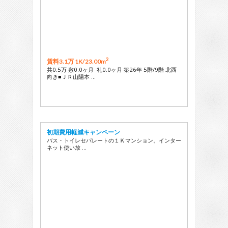
2
賃料3.1万 1K/
23.00m
共0.5万 敷0.0ヶ月 礼0.0ヶ月 築26年 5階/9階 北西
向き■ＪＲ山陽本 …
初期費用軽減キャンペーン
バス・トイレセパレートの１Ｋマンション。インター
ネット使い放 …