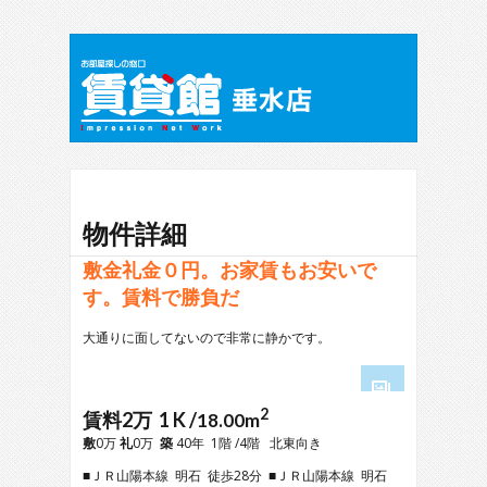
物件詳細
敷金礼金０円。お家賃もお安いで
す。賃料で勝負だ
大通りに面してないので非常に静かです。
2
1
賃料2万 1 K /
18.00m
2
敷
0万
礼
0万
築
40年 1階 /4階 北東向き
3
■ＪＲ山陽本線 明石 徒歩28分 ■ＪＲ山陽本線 明石
4