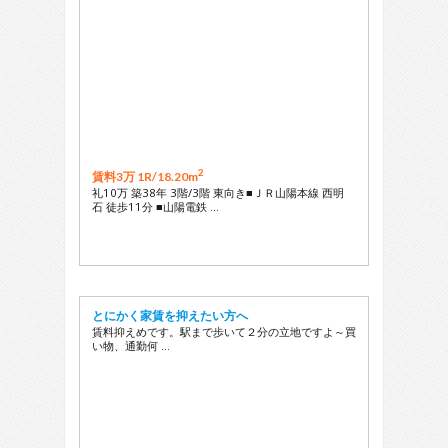
2
賃料3万 1R/
18.20m
礼10万 築38年 3階/3階 東向き■ＪＲ山陽本線 西明
石 徒歩11分 ■山陽電鉄 …
とにかく家賃を抑えたい方へ
賃料抑えめです。駅まで歩いて２分の立地ですよ～買
い物、通勤何 …