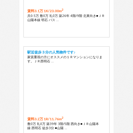
2
賃料3.1万 1K/
23.00m
共0.5万 敷0万 礼0万 築26年 4階/9階 北東向き■ＪＲ
山陽本線 明石 バス …
駅近徒歩３分の人気物件です♪
家賃重視の方にオススメの１Ｒマンションになりま
す。ＪＲ西明石 …
2
賃料3.2万 1R/
11.76m
敷0万 礼0万 築39年 3階/5階 西向き■ＪＲ山陽本
線 西明石 徒歩3分 ■山陽 …