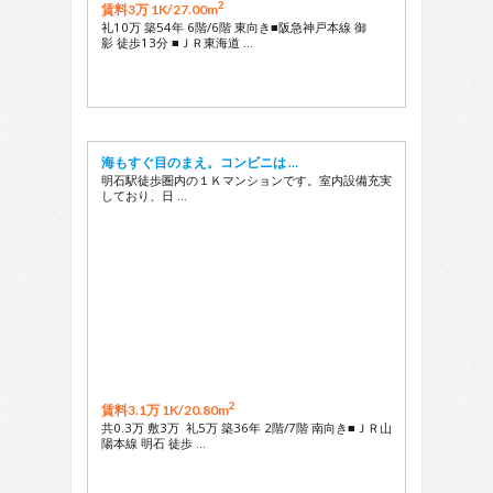
2
賃料3万 1K/
27.00m
礼10万 築54年 6階/6階 東向き■阪急神戸本線 御
影 徒歩13分 ■ＪＲ東海道 …
海もすぐ目のまえ。コンビニは …
明石駅徒歩圏内の１Ｋマンションです。室内設備充実
しており、日 …
2
賃料3.1万 1K/
20.80m
共0.3万 敷3万 礼5万 築36年 2階/7階 南向き■ＪＲ山
陽本線 明石 徒歩 …