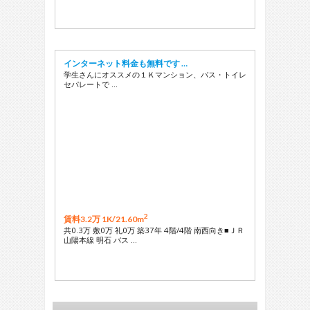
インターネット料金も無料です …
学生さんにオススメの１Ｋマンション、バス・トイレ
セパレートで …
2
賃料3.2万 1K/
21.60m
共0.3万 敷0万 礼0万 築37年 4階/4階 南西向き■ＪＲ
山陽本線 明石 バス …