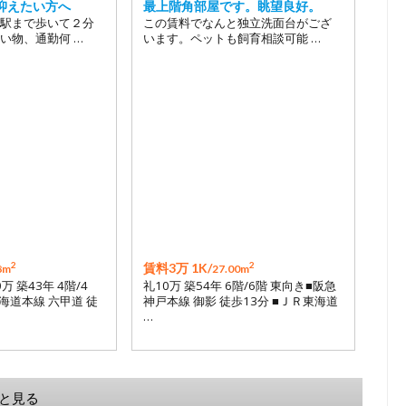
抑えたい方へ
最上階角部屋です。眺望良好。
駅まで歩いて２分
この賃料でなんと独立洗面台がござ
い物、通勤何 …
います。ペットも飼育相談可能 …
2
2
賃料3万 1K/
8m
27.00m
0万 築43年 4階/4
礼10万 築54年 6階/6階 東向き■阪急
海道本線 六甲道 徒
神戸本線 御影 徒歩13分 ■ＪＲ東海道
…
と見る