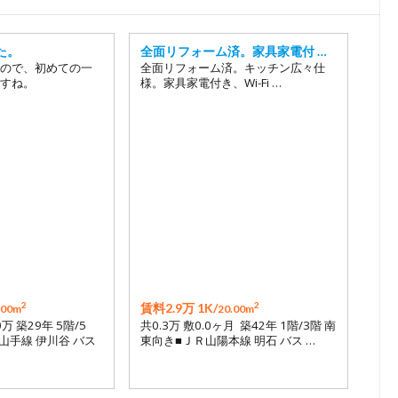
た。
全面リフォーム済。家具家電付 …
ので、初めての一
全面リフォーム済。キッチン広々仕
すね。
様。家具家電付き、Wi-Fi …
2
2
賃料2.9万 1K/
.00m
20.00m
0万 築29年 5階/5
共0.3万 敷0.0ヶ月 築42年 1階/3階 南
山手線 伊川谷 バス
東向き■ＪＲ山陽本線 明石 バス …