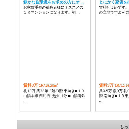
静かな住環境をお求めの方にオ …
とにかく家賃を
お家賃重視の単身者様にオススメの
賃料抑えめです。
１Ｒマンションになります。初 …
の立地ですよ～買
2
賃料3万 1R/
賃料3万 1R/
18.20m
12.9
礼10万 築38年 3階/3階 東向き■ＪＲ
共0.5万 敷0万 礼
山陽本線 西明石 徒歩11分 ■山陽電鉄
階 南向き■ＪＲ東
…
…
もっ