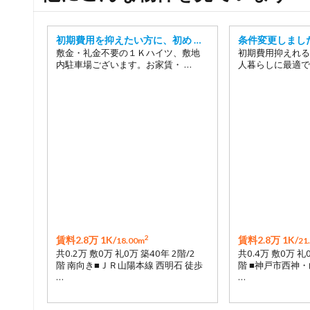
初期費用を抑えたい方に、初め …
条件変更しまし
敷金・礼金不要の１Ｋハイツ、敷地
初期費用抑えれる
内駐車場ございます。お家賃・ …
人暮らしに最適で
2
賃料2.8万 1K/
賃料2.8万 1K/
18.00m
21
共0.2万 敷0万 礼0万 築40年 2階/2
共0.4万 敷0万 礼
階 南向き■ＪＲ山陽本線 西明石 徒歩
階 ■神戸市西神・
…
…