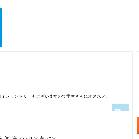
コインランドリーもございますので学生さんにオススメ。
1
2
線 伊川谷 バス10分 徒歩5分