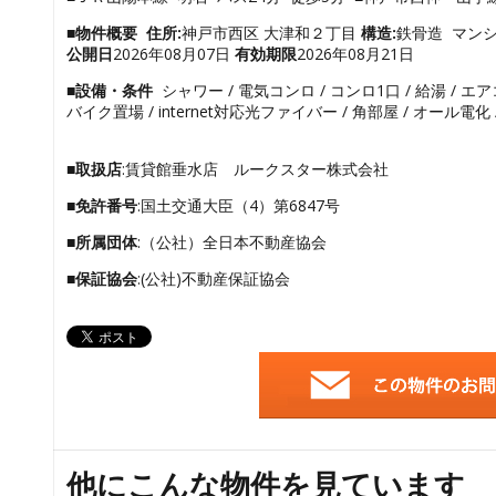
■物件概要
住所:
神戸市西区 大津和２丁目
構造:
鉄骨造 マン
公開日
2026年08月07日
有効期限
2026年08月21日
■設備・条件
シャワー / 電気コンロ / コンロ1口 / 給湯 / エア
バイク置場 / internet対応光ファイバー / 角部屋 / オール電化 
■取扱店
:賃貸館垂水店 ルークスター株式会社
■免許番号
:国土交通大臣（4）第6847号
■所属団体
:（公社）全日本不動産協会
■保証協会
:(公社)不動産保証協会
他にこんな物件を見ています