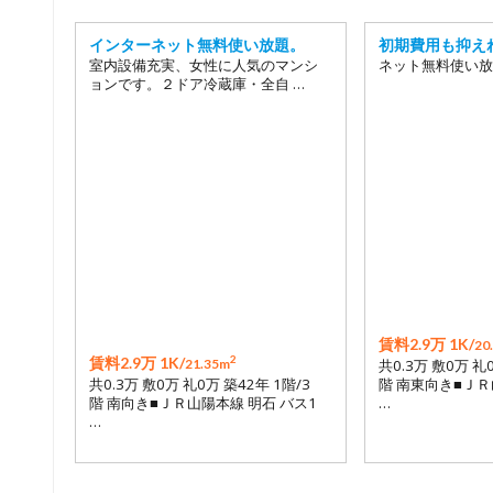
インターネット無料使い放題。
初期費用も抑え
室内設備充実、女性に人気のマンシ
ネット無料使い放
ョンです。２ドア冷蔵庫・全自 …
賃料2.9万 1K/
20
2
賃料2.9万 1K/
21.35m
共0.3万 敷0万 礼
共0.3万 敷0万 礼0万 築42年 1階/3
階 南東向き■ＪＲ
階 南向き■ＪＲ山陽本線 明石 バス1
…
…