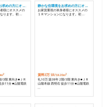
お求めの方にオ …
静かな住環境をお求めの方にオ …
者様にオススメの
お家賃重視の単身者様にオススメの
なります。初 …
１Ｒマンションになります。初 …
2
2
賃料3万 1R/
0m
18.20m
1階/3階 東向き■ＪＲ
礼10万 築38年 2階/3階 東向き■ＪＲ
徒歩11分 ■山陽電鉄
山陽本線 西明石 徒歩11分 ■山陽電鉄
…