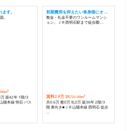
れます。
初期費用を抑えたい単身様にオ …
題。
敷金・礼金不要のワンルームマンシ
ョン。ＪＲ西明石駅まで徒歩圏 …
2
.00m
2
賃料2.9万 1K/
0万 築42年 1階/3
22.00m
山陽本線 明石 バス
共0.6万 敷0万 礼0万 築36年 2階/3
階 東向き■ＪＲ山陽本線 西明石 徒歩
…