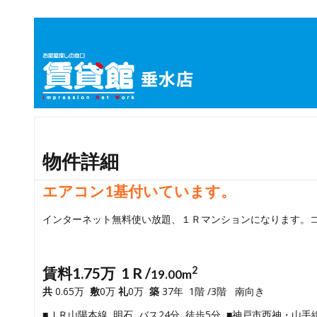
物件詳細
エアコン1基付いています。
インターネット無料使い放題、１Ｒマンションになります。
賃料1.75万 1 R /
2
19.00m
共
0.65万
敷
0万
礼
0万
築
37年 1階 /3階 南向き
■ＪＲ山陽本線 明石 バス24分 徒歩5分 ■神戸市西神・山手