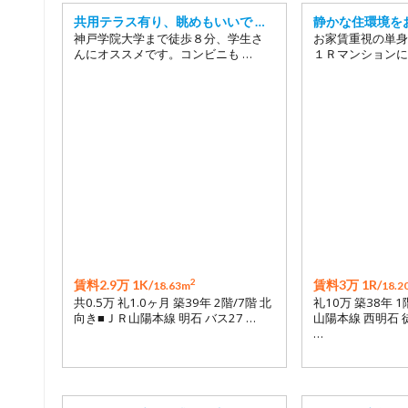
共用テラス有り、眺めもいいで …
静かな住環境を
神戸学院大学まで徒歩８分、学生さ
お家賃重視の単身
んにオススメです。コンビニも …
１Ｒマンションに
2
賃料2.9万 1K/
賃料3万 1R/
18.63m
18.2
共0.5万 礼1.0ヶ月 築39年 2階/7階 北
礼10万 築38年 
向き■ＪＲ山陽本線 明石 バス27 …
山陽本線 西明石 
…