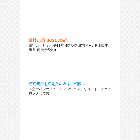
2
賃料3.3万 1K/
21.30m
敷1.5万 礼6万 築41年 4階/5階 北向き■ＪＲ山陽本
線 明石 徒歩5分 ■ …
初期費用を抑えたい方はご相談 …
３点セパレートの１Ｒマンションになります、オート
ロック付で防 …