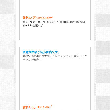
2
賃料3.4万 1R/
16.15m
共0.3万 敷0.0ヶ月 礼0.0ヶ月 築38年 3階/4階 東向
き■ＪＲ山陽本線 …
阪急六甲駅が徒歩圏内です。
閑静な住宅街に位置する１Ｒマンション。室内リノベ
ーション物件 …
2
賃料3.4万 1R/
18.40m