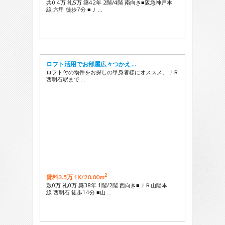
共0.4万 礼5万 築42年 2階/4階 南向き■阪急神戸本
線 六甲 徒歩7分 ■Ｊ …
ロフト活用でお部屋広々つかえ …
ロフト付の物件をお探しの単身者様にオススメ。ＪＲ
西明石駅まで …
2
賃料3.5万 1K/
20.00m
敷0万 礼0万 築38年 1階/2階 西向き■ＪＲ山陽本
線 西明石 徒歩14分 ■山 …