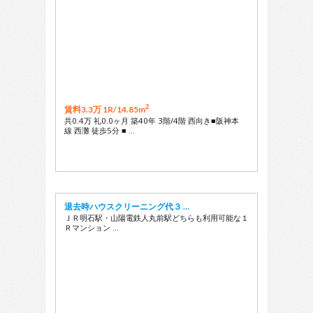
2
賃料3.3万 1R/
14.85m
共0.4万 礼0.0ヶ月 築40年 3階/4階 西向き■阪神本
線 西灘 徒歩5分 ■ …
退去時ハウスクリーニング代３ …
ＪＲ明石駅・山陽電鉄人丸前駅どちらも利用可能な１
Ｒマンション …