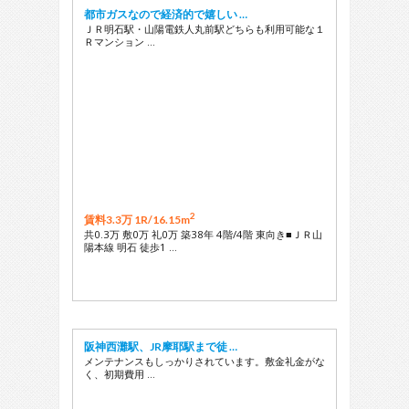
都市ガスなので経済的で嬉しい …
ＪＲ明石駅・山陽電鉄人丸前駅どちらも利用可能な１
Ｒマンション …
2
賃料3.3万 1R/
16.15m
共0.3万 敷0万 礼0万 築38年 4階/4階 東向き■ＪＲ山
陽本線 明石 徒歩1 …
阪神西灘駅、JR摩耶駅まで徒 …
メンテナンスもしっかりされています。敷金礼金がな
く、初期費用 …