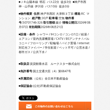
■ＪＲ山陽本線 明石 バス22分 徒歩3分 ■神戸市西
4
神・山手線 伊川谷 バス10分 徒歩3分
5
6
■物件概要
住所:
神戸市西区 大津和３丁目
構造:
RC マ
7
ンション
総戸数:
30戸
駐車場:
空無
物件番
8
号:
50701746-326
取引態様
:媒介
情報公開日
2026年08
9
月07日
有効期限
2026年08月21日
10
■設備・条件
シャワー / IHコンロ / コンロ1口 / 給湯 /
11
エアコン / 室内洗濯機置場 / CATV / BSアンテナ / バル
12
コニー / フローリング / 駐輪場 / バイク置場 / internet
13
対応光ファイバー / 学生歓迎 / ペット不可 / 公営水道 /
14
都市ガス / 公共下水 /
15
16
17
■取扱店
:賃貸館垂水店 ルークスター株式会社
18
■免許番号
:国土交通大臣（4）第6847号
19
20
■所属団体
:（公社）全日本不動産協会
21
■保証協会
:(公社)不動産保証協会
22
23
24
25
26
27