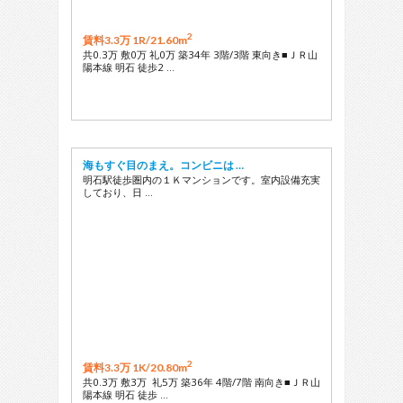
2
賃料3.3万 1R/
21.60m
共0.3万 敷0万 礼0万 築34年 3階/3階 東向き■ＪＲ山
陽本線 明石 徒歩2 …
海もすぐ目のまえ。コンビニは …
明石駅徒歩圏内の１Ｋマンションです。室内設備充実
しており、日 …
2
賃料3.3万 1K/
20.80m
共0.3万 敷3万 礼5万 築36年 4階/7階 南向き■ＪＲ山
陽本線 明石 徒歩 …