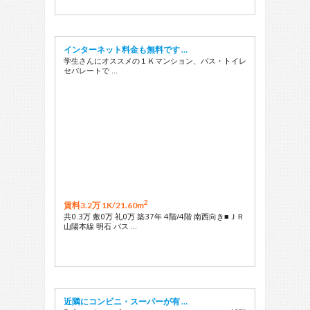
インターネット料金も無料です …
学生さんにオススメの１Ｋマンション、バス・トイレ
セパレートで …
2
賃料3.2万 1K/
21.60m
共0.3万 敷0万 礼0万 築37年 4階/4階 南西向き■ＪＲ
山陽本線 明石 バス …
近隣にコンビニ・スーパーが有 …