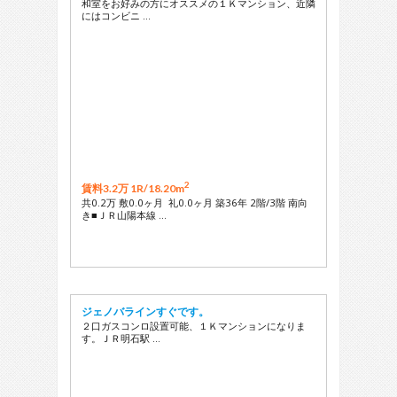
和室をお好みの方にオススメの１Ｋマンション、近隣
にはコンビニ …
2
賃料3.2万 1R/
18.20m
共0.2万 敷0.0ヶ月 礼0.0ヶ月 築36年 2階/3階 南向
き■ＪＲ山陽本線 …
ジェノバラインすぐです。
２口ガスコンロ設置可能、１Ｋマンションになりま
す。ＪＲ明石駅 …