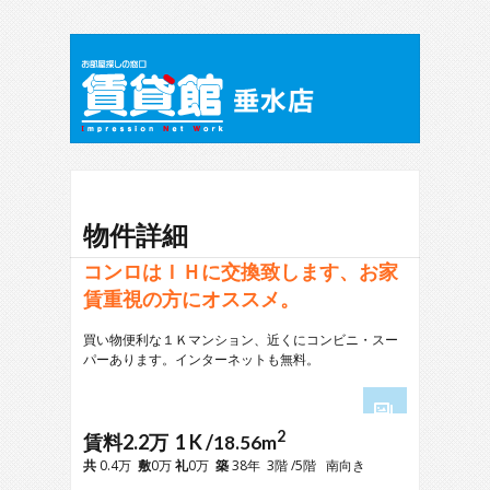
物件詳細
コンロはＩＨに交換致します、お家
賃重視の方にオススメ。
買い物便利な１Ｋマンション、近くにコンビニ・スー
パーあります。インターネットも無料。
2
1
賃料2.2万 1 K /
18.56m
2
共
0.4万
敷
0万
礼
0万
築
38年 3階 /5階 南向き
3