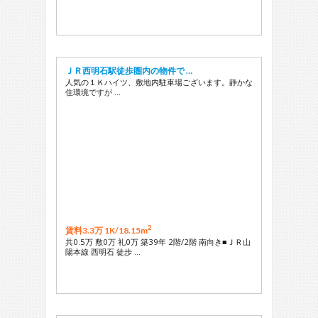
ＪＲ西明石駅徒歩圏内の物件で …
人気の１Ｋハイツ、敷地内駐車場ございます。静かな
住環境ですが …
2
賃料3.3万 1K/
18.15m
共0.5万 敷0万 礼0万 築39年 2階/2階 南向き■ＪＲ山
陽本線 西明石 徒歩 …